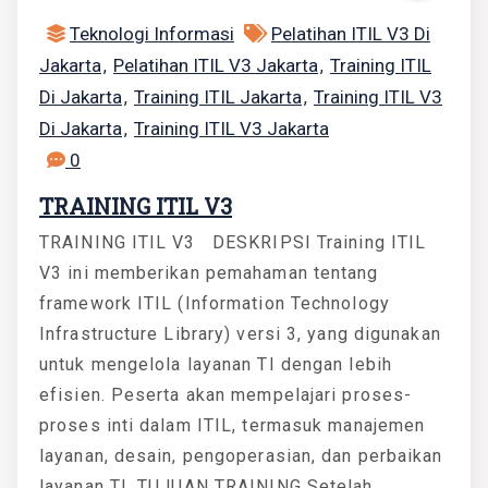
Teknologi Informasi
Pelatihan ITIL V3 Di
Jakarta
Pelatihan ITIL V3 Jakarta
Training ITIL
,
,
Di Jakarta
Training ITIL Jakarta
Training ITIL V3
,
,
Di Jakarta
Training ITIL V3 Jakarta
,
0
TRAINING ITIL V3
TRAINING ITIL V3 DESKRIPSI Training ITIL
V3 ini memberikan pemahaman tentang
framework ITIL (Information Technology
Infrastructure Library) versi 3, yang digunakan
untuk mengelola layanan TI dengan lebih
efisien. Peserta akan mempelajari proses-
proses inti dalam ITIL, termasuk manajemen
layanan, desain, pengoperasian, dan perbaikan
layanan TI. TUJUAN TRAINING Setelah