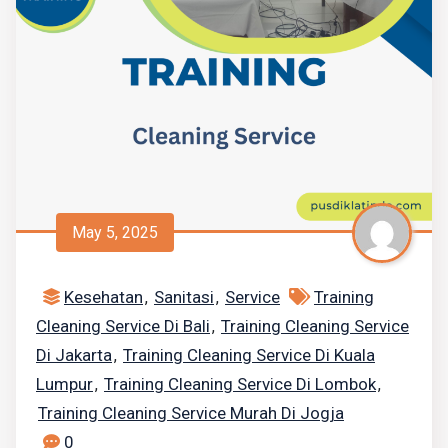
May 5, 2025
Kesehatan
Sanitasi
Service
Training
,
,
Cleaning Service Di Bali
Training Cleaning Service
,
Di Jakarta
Training Cleaning Service Di Kuala
,
Lumpur
Training Cleaning Service Di Lombok
,
,
Training Cleaning Service Murah Di Jogja
0