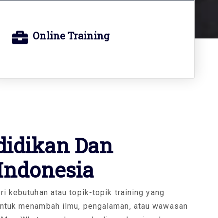
Online Training
A
didikan Dan
ood
 Indonesia
i kebutuhan atau topik-topik training yang
untuk menambah ilmu, pengalaman, atau wawasan