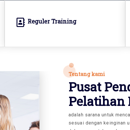
Reguler Training
We Provide 
Tentang kami
Pusat Pen
lution For G
Pelatihan
adalah sarana untuk mencar
Training
sesuai dengan keinginan 