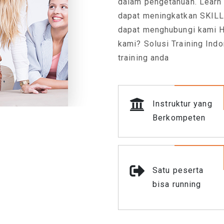
dalam pengetahuan. Learn
dapat meningkatkan SKILL
dapat menghubungi kami H
la Keperluan Training Anda. Daftarkan SEGERA
kami? Solusi Training Ind
Bergabung Bersama Kami.
training anda
Whatsapp
Instruktur yang
Berkompeten
Satu peserta
bisa running