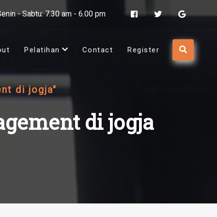
Senin - Sabtu: 7.30 am - 6.00 pm
out
Pelatihan
Contact
Register
t di jogja"
agement di jogja