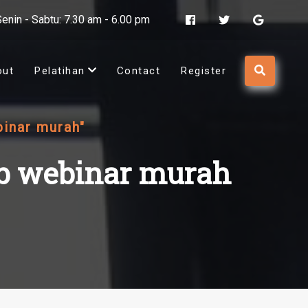
Senin - Sabtu: 7.30 am - 6.00 pm
out
Pelatihan
Contact
Register
binar murah"
job webinar murah