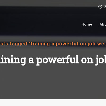
Home
Ab
sts tagged "training a powerful on job we
aining a powerful on 