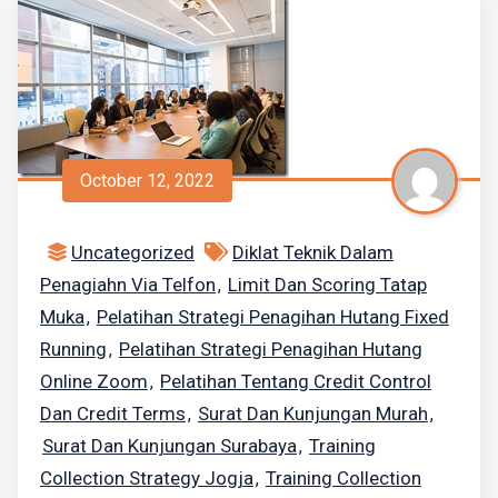
October 12, 2022
Uncategorized
Diklat Teknik Dalam
Penagiahn Via Telfon
Limit Dan Scoring Tatap
,
Muka
Pelatihan Strategi Penagihan Hutang Fixed
,
Running
Pelatihan Strategi Penagihan Hutang
,
Online Zoom
Pelatihan Tentang Credit Control
,
Dan Credit Terms
Surat Dan Kunjungan Murah
,
,
Surat Dan Kunjungan Surabaya
Training
,
Collection Strategy Jogja
Training Collection
,