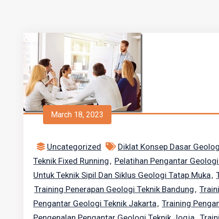
March 18, 2023
Uncategorized
Diklat Konsep Dasar Geolog
Teknik Fixed Running
Pelatihan Pengantar Geolog
,
Untuk Teknik Sipil Dan Siklus Geologi Tatap Muka
,
Training Penerapan Geologi Teknik Bandung
Train
,
Pengantar Geologi Teknik Jakarta
Training Penga
,
Pengenalan Pengantar Geologi Teknik Jogja
Train
,