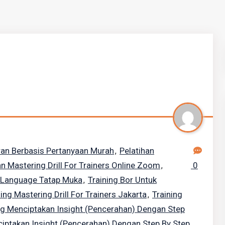
ran Berbasis Pertanyaan Murah
Pelatihan
,
an Mastering Drill For Trainers Online Zoom
0
,
dy Language Tatap Muka
Training Bor Untuk
,
ning Mastering Drill For Trainers Jakarta
Training
,
ng Menciptakan Insight (pencerahan) Dengan Step
ciptakan Insight (pencerahan) Dengan Step By Step