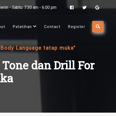
Senin - Sabtu: 7.30 am - 6.00 pm
out
Pelatihan
Contact
Register
r Body Language tatap muka"
 Tone dan Drill For
uka