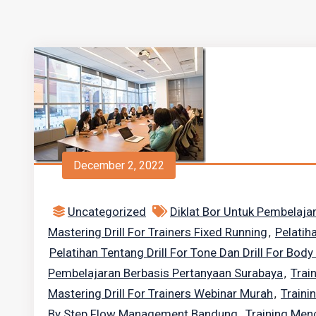
December 2, 2022
Uncategorized
Diklat Bor Untuk Pembelaja
Mastering Drill For Trainers Fixed Running
Pelatih
,
Pelatihan Tentang Drill For Tone Dan Drill For Bo
Pembelajaran Berbasis Pertanyaan Surabaya
Trai
,
Mastering Drill For Trainers Webinar Murah
Traini
,
By Step Flow Management Bandung
Training Men
,