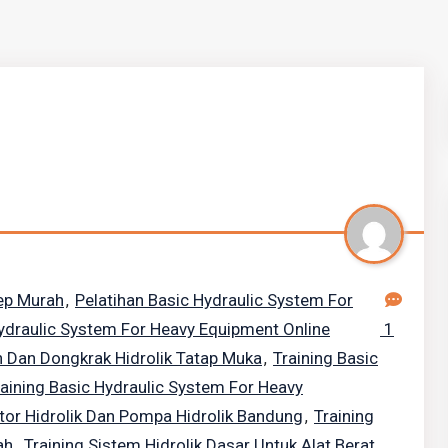
sep Murah
Pelatihan Basic Hydraulic System For
,
Hydraulic System For Heavy Equipment Online
1
n Dan Dongkrak Hidrolik Tatap Muka
Training Basic
,
raining Basic Hydraulic System For Heavy
tor Hidrolik Dan Pompa Hidrolik Bandung
Training
,
ah
Training Sistem Hidrolik Dasar Untuk Alat Berat
,