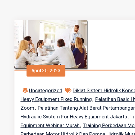
April 30, 2023
Uncategorized
Diklat Sistem Hidrolik Kon
Heavy Equipment Fixed Running
Pelatihan Basic 
,
Zoom
Pelatihan Tentang Alat Berat Pertambanga
,
Hydraulic System For Heavy Equipment Jakarta
T
,
Equipment Webinar Murah
Training Perbedaan Mo
,
Perbedaan Motor Hidrolik Dan Pompa Hidrolik Mur