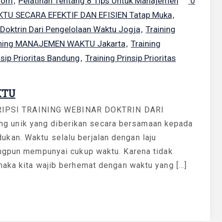
oom
Pelatihan Tentang 8 Tips Untuk Manajemen
0
,
KTU SECARA EFEKTIF DAN EFISIEN Tatap Muka
,
 Doktrin Dari Pengelolaan Waktu Jogja
Training
,
ining MANAJEMEN WAKTU Jakarta
Training
,
nsip Prioritas Bandung
Training Prinsip Prioritas
,
KTU
IPSI TRAINING WEBINAR DOKTRIN DARI
 unik yang diberikan secara bersamaan kepada
kan. Waktu selalu berjalan dengan laju
angpun mempunyai cukup waktu. Karena tidak
maka kita wajib berhemat dengan waktu yang […]