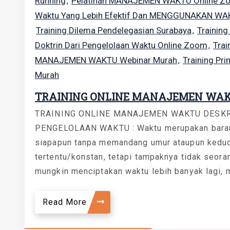
Running
Pelatihan MANAJEMEN WAKTU Online Z
,
Waktu Yang Lebih Efektif Dan MENGGUNAKAN WA
Training Dilema Pendelegasian Surabaya
Training
,
Doktrin Dari Pengelolaan Waktu Online Zoom
Tra
,
MANAJEMEN WAKTU Webinar Murah
Training Pri
,
Murah
TRAINING ONLINE MANAJEMEN WA
TRAINING ONLINE MANAJEMEN WAKTU DESKR
PENGELOLAAN WAKTU : Waktu merupakan barang
siapapun tanpa memandang umur ataupun kedudu
tertentu/konstan, tetapi tampaknya tidak seor
mungkin menciptakan waktu lebih banyak lagi, 
Read More