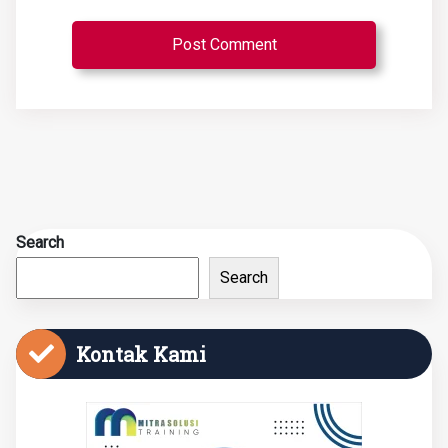
Search
Search
Kontak Kami