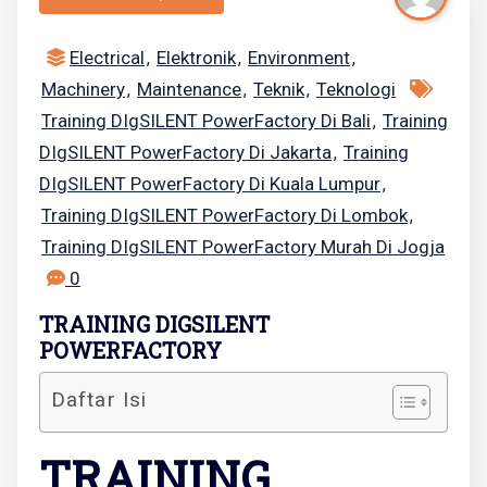
Electrical
Elektronik
Environment
,
,
,
Machinery
Maintenance
Teknik
Teknologi
,
,
,
Training DIgSILENT PowerFactory Di Bali
Training
,
DIgSILENT PowerFactory Di Jakarta
Training
,
DIgSILENT PowerFactory Di Kuala Lumpur
,
Training DIgSILENT PowerFactory Di Lombok
,
Training DIgSILENT PowerFactory Murah Di Jogja
0
TRAINING DIGSILENT
POWERFACTORY
Daftar Isi
TRAINING