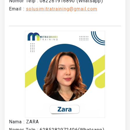
Nomor Telp : 082261916890 (Whatsapp)
Email :
solusimitratraining@gmail.com
Nama : ZARA
Nomor Telp : 6285282972406(Whatsapp)