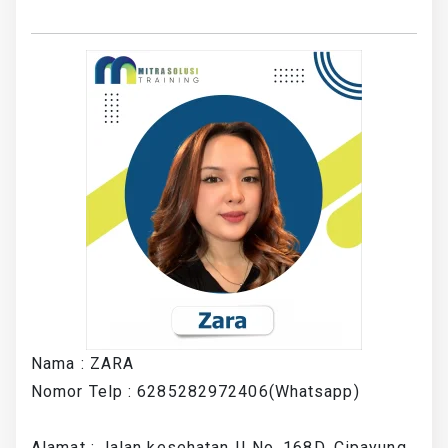
Nama : ZARA
Nomor Telp : 6285282972406(Whatsapp)
Alamat : Jalan kesehatan II No. 168D, Cipayung,