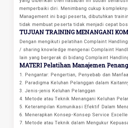
yang diberikan oleh nasabah ini sudah seharus
memperbaiki diri. Menimbang cukup kompleknya
Management ini bagi peserta, dibutuhkan train
tidak membuat peserta tidak menjadi cepat bos
TUJUAN TRAINING MENANGANI KOM
Dengan mengikuti pelatihan Complaint Handli
/ sharing knowledge mengenai Complaint Hand
lain yang bergerak di bidang Complaint Handl
MATERI Pelatihan Manajemen Penang
1. Pengantar: Pengertian, Penyebab dan Manfa
2. Paradigma Keluhan Pelanggan dalam Kaita
3. Jenis-jenis Keluhan Pelanggan
4. Metode atau Teknik Menangani Keluhan Pel
5. Keterampilan Komunikasi Efektif Dalam Men
6. Menerapkan Konsep-Konsep Service Excell
7. Metode atau Teknik dalam Mengukur Kepuas