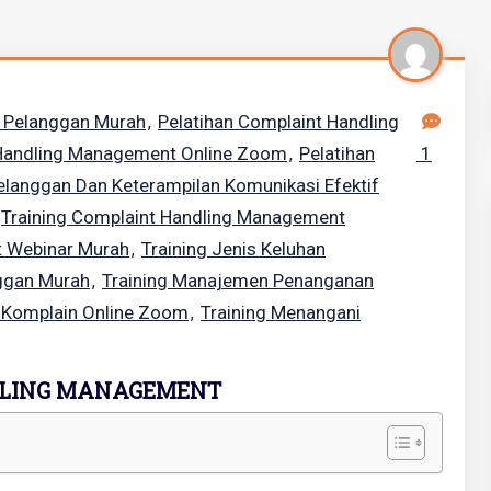
n Pelanggan Murah
Pelatihan Complaint Handling
,
 Handling Management Online Zoom
Pelatihan
1
,
langgan Dan Keterampilan Komunikasi Efektif
Training Complaint Handling Management
t Webinar Murah
Training Jenis Keluhan
,
nggan Murah
Training Manajemen Penanganan
,
 Komplain Online Zoom
Training Menangani
,
DLING MANAGEMENT