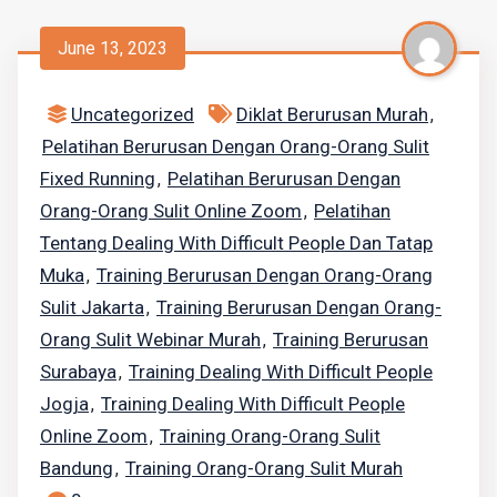
June 13, 2023
Uncategorized
Diklat Berurusan Murah
,
Pelatihan Berurusan Dengan Orang-Orang Sulit
Fixed Running
Pelatihan Berurusan Dengan
,
Orang-Orang Sulit Online Zoom
Pelatihan
,
Tentang Dealing With Difficult People Dan Tatap
Muka
Training Berurusan Dengan Orang-Orang
,
Sulit Jakarta
Training Berurusan Dengan Orang-
,
Orang Sulit Webinar Murah
Training Berurusan
,
Surabaya
Training Dealing With Difficult People
,
Jogja
Training Dealing With Difficult People
,
Online Zoom
Training Orang-Orang Sulit
,
Bandung
Training Orang-Orang Sulit Murah
,