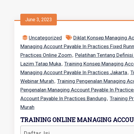
June 3, 2023
Uncategorized
Diklat Konsep Managing Ac
Managing Account Payable In Practices Fixed Run
Practices Online Zoom
Pelatihan Tentang Definis
,
Lazim Tatap Muka
Training Konsep Managing Acco
,
Managing Account Payable In Practices Jakarta
T
,
Webinar Murah
Training Pengenalan Managing Acc
,
Pengenalan Managing Account Payable In Practic
Account Payable In Practices Bandung
Training P
,
Murah
TRAINING ONLINE MANAGING ACCOUN
Daftar Isi