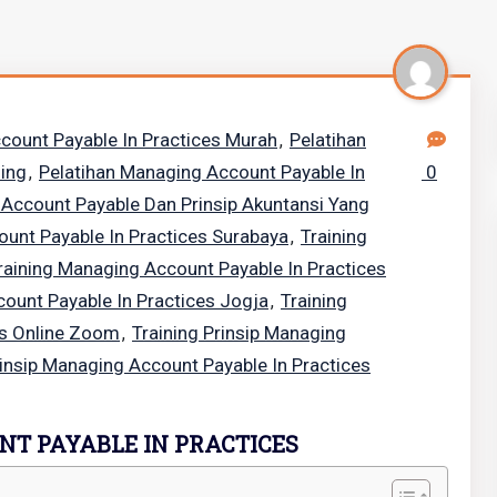
count Payable In Practices Murah
Pelatihan
,
ning
Pelatihan Managing Account Payable In
0
,
i Account Payable Dan Prinsip Akuntansi Yang
unt Payable In Practices Surabaya
Training
,
raining Managing Account Payable In Practices
ount Payable In Practices Jogja
Training
,
es Online Zoom
Training Prinsip Managing
,
rinsip Managing Account Payable In Practices
T PAYABLE IN PRACTICES