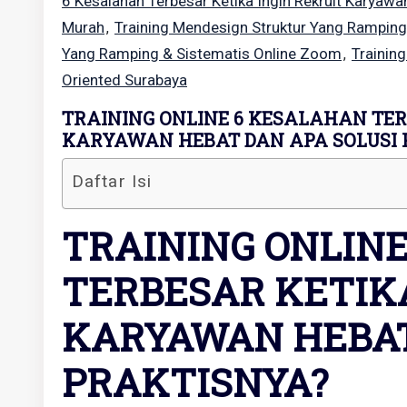
6 Kesalahan Terbesar Ketika Ingin Rekruit Karyawa
Murah
Training Mendesign Struktur Yang Ramping
,
Yang Ramping & Sistematis Online Zoom
Trainin
,
Oriented Surabaya
TRAINING ONLINE 6 KESALAHAN TER
KARYAWAN HEBAT DAN APA SOLUSI 
Daftar Isi
TRAINING ONLIN
TERBESAR KETIK
KARYAWAN HEBAT
PRAKTISNYA?