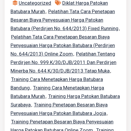
Uncategorized
Diklat Harga Patokan
Batubara Murah
Pelatihan Tata Cara Penetapan
,
Besaran Biaya Penyesuaian Harga Patokan
Batubara (Perdirjen No. 644/2013) Fixed Running
,
Pelatihan Tata Cara Penetapan Besaran Biaya
Penyesuaian Harga Patokan Batubara (Perdirjen
No. 644/2013) Online Zoom
Pelatihan Tentang
,
Perdirjen No. 999.K/30/DJB/2011 Dan Perdirjen
Minerba No. 644.K/30/DJB/2013 Tatap Muka
,
Training Cara Menetapkan Harga Batubara
Bandung
Training Cara Menetapkan Harga
,
Batubara Murah
Training Harga Patokan Batubara
,
Surabaya
Training Penetapan Besaran Biaya
,
Penyesuaian Harga Patokan Batubara Jogja
,
Training Penetapan Besaran Biaya Penyesuaian
Harga Patokan Batubara Online Zoom
Training
,