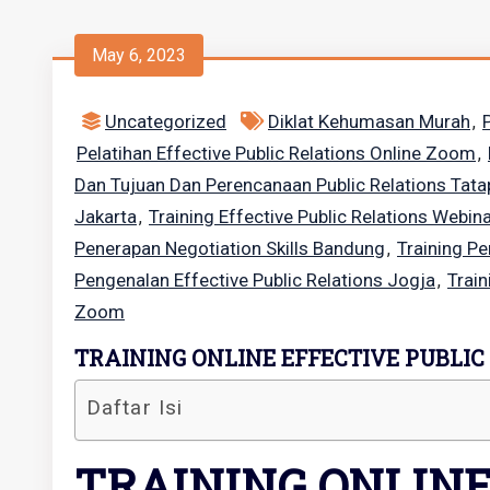
May 6, 2023
Uncategorized
Diklat Kehumasan Murah
,
Pelatihan Effective Public Relations Online Zoom
,
Dan Tujuan Dan Perencanaan Public Relations Tat
Jakarta
Training Effective Public Relations Webin
,
Penerapan Negotiation Skills Bandung
Training Pe
,
Pengenalan Effective Public Relations Jogja
Train
,
Zoom
TRAINING ONLINE EFFECTIVE PUBLIC
Daftar Isi
TRAINING ONLINE