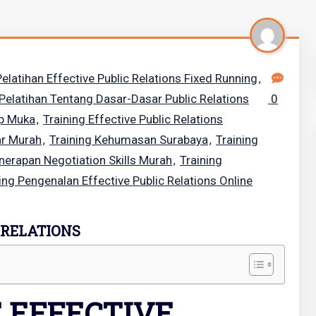
Pelatihan Effective Public Relations Fixed Running
,
Pelatihan Tentang Dasar-Dasar Public Relations
0
ap Muka
Training Effective Public Relations
,
ar Murah
Training Kehumasan Surabaya
Training
,
,
nerapan Negotiation Skills Murah
Training
,
ing Pengenalan Effective Public Relations Online
 RELATIONS
 EFFECTIVE