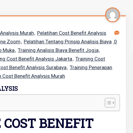
 Analysis Murah
Pelatihan Cost Benefit Analysis
,
line Zoom
Pelatihan Tentang Prinsip Analisis Biaya
0
,
ap Muka
Training Analisis Biaya Benefit Jogja
,
,
ing Cost Benefit Analysis Jakarta
Training Cost
,
ost Benefit Analysis Surabaya
Training Penerapan
,
n Cost Benefit Analysis Murah
ALYSIS
 COST BENEFIT