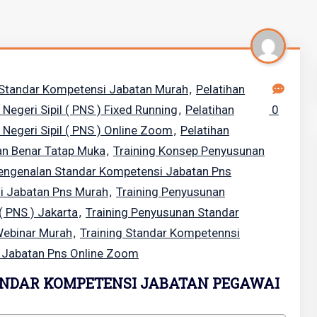
 Standar Kompetensi Jabatan Murah
Pelatihan
,
geri Sipil ( PNS ) Fixed Running
Pelatihan
0
,
egeri Sipil ( PNS ) Online Zoom
Pelatihan
,
an Benar Tatap Muka
Training Konsep Penyusunan
,
Pengenalan Standar Kompetensi Jabatan Pns
i Jabatan Pns Murah
Training Penyusunan
,
( PNS ) Jakarta
Training Penyusunan Standar
,
Webinar Murah
Training Standar Kompetennsi
,
i Jabatan Pns Online Zoom
ANDAR KOMPETENSI JABATAN PEGAWAI