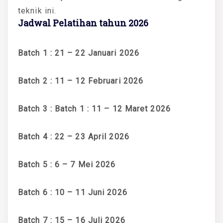
teknik ini.
Jadwal Pelatihan tahun 2026
Batch 1 : 21 – 22 Januari 2026
Batch 2 : 11 – 12 Februari 2026
Batch 3 : Batch 1 : 11 – 12 Maret 2026
Batch 4 : 22 – 23 April 2026
Batch 5 : 6 – 7 Mei 2026
Batch 6 : 10 – 11 Juni 2026
Batch 7 : 15 – 16 Juli 2026