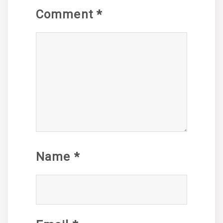
Comment
*
Name
*