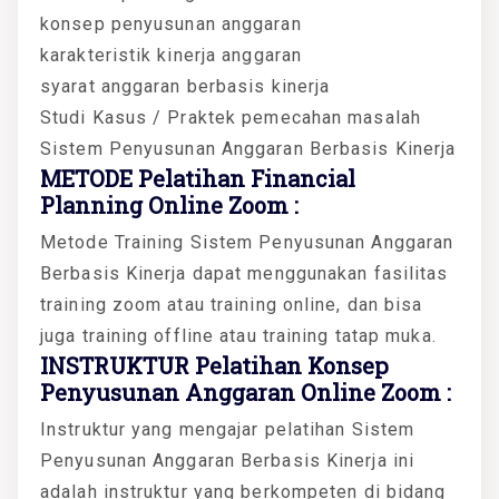
konsep penyusunan anggaran
karakteristik kinerja anggaran
syarat anggaran berbasis kinerja
Studi Kasus / Praktek pemecahan masalah
Sistem Penyusunan Anggaran Berbasis Kinerja
METODE Pelatihan Financial
Planning Online Zoom :
Metode Training Sistem Penyusunan Anggaran
Berbasis Kinerja dapat menggunakan fasilitas
training zoom atau training online, dan bisa
juga training offline atau training tatap muka.
INSTRUKTUR Pelatihan Konsep
Penyusunan Anggaran Online Zoom :
Instruktur yang mengajar pelatihan Sistem
Penyusunan Anggaran Berbasis Kinerja ini
adalah instruktur yang berkompeten di bidang