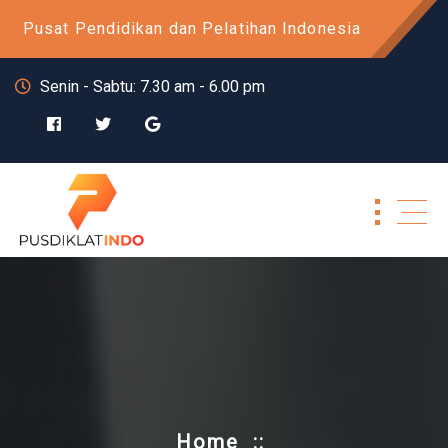
Skip
Pusat Pendidikan dan Pelatihan Indonesia
to
content
Senin - Sabtu: 7.30 am - 6.00 pm
Home
::