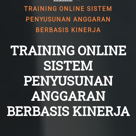
TRAINING ONLINE SISTEM
PENYUSUNAN ANGGARAN
BERBASIS KINERJA
TRAINING ONLINE
SISTEM
PENYUSUNAN
ANGGARAN
BERBASIS KINERJA