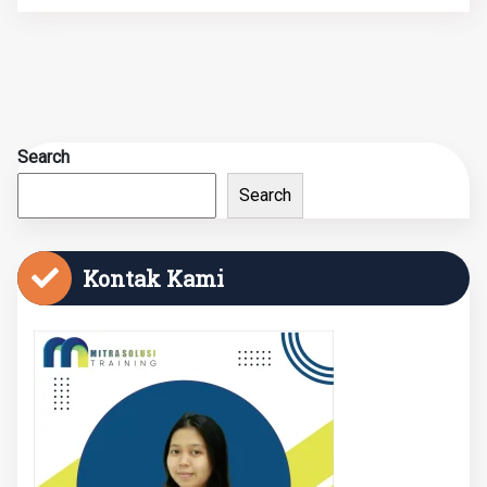
Search
Search
Kontak Kami