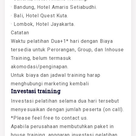
· Bandung, Hotel Amaris Setiabudhi.
· Bali, Hotel Quest Kuta.
· Lombok, Hotel Jayakarta.
Catatan
Waktu pelatihan Dua+1* hari dengan Biaya
tersedia untuk Perorangan, Group, dan Inhouse
Training, belum termasuk
akomodasi/penginapan.
Untuk biaya dan jadwal training harap
menghubungi marketing kembali
Investasi training
Investasi pelatihan selama dua hari tersebut
menyesuaikan dengan jumlah peserta (on call).
*Please feel free to contact us.
Apabila perusahaan membutuhkan paket in
house training, anggaran investasi pelatihan