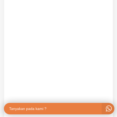
Tanyakan pada kami ?