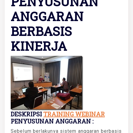
PENYUSUNAN
ANGGARAN
BERBASIS
KINERJA
DESKRIPSI
TRAINING WEBINAR
PENYUSUNAN ANGGARAN :
Sebelum berlakunya sistem anggaran berbasis