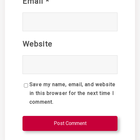
Email
*
Website
Save my name, email, and website
in this browser for the next time I
comment.