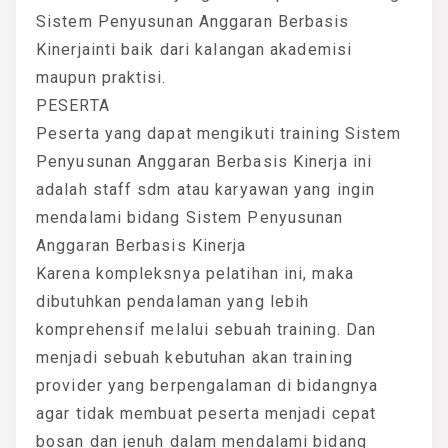
Sistem Penyusunan Anggaran Berbasis
Kinerjainti baik dari kalangan akademisi
maupun praktisi.
PESERTA
Peserta yang dapat mengikuti training Sistem
Penyusunan Anggaran Berbasis Kinerja ini
adalah staff sdm atau karyawan yang ingin
mendalami bidang Sistem Penyusunan
Anggaran Berbasis Kinerja
Karena kompleksnya pelatihan ini, maka
dibutuhkan pendalaman yang lebih
komprehensif melalui sebuah training. Dan
menjadi sebuah kebutuhan akan training
provider yang berpengalaman di bidangnya
agar tidak membuat peserta menjadi cepat
bosan dan jenuh dalam mendalami bidang