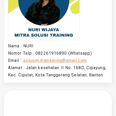
Nama : NURI
Nomor Telp : 082261916890 (Whatsapp)
Email :
solusimitratraining@gmail.com
Alamat : Jalan kesehatan II No. 168D, Cipayung,
Kec. Ciputat, Kota Tanggerang Selatan, Banten