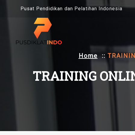
Skip
Pusat Pendidikan dan Pelatihan Indonesia
to
content
Home
::
TRAINI
TRAINING ONLI