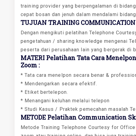
training provider yang berpengalaman di bidan
cepat bosan dan jenuh dalam mendalami bidang 
TUJUAN TRAINING COMMUNICATION 
Dengan mengikuti pelatihan Telephone Courtesy
pengetahuan / sharing knowledge mengenai Tel
peserta dari perusahaan lain yang bergerak di 
MATERI Pelatihan Tata Cara Menelpon 
Zoom :
* Tata cara menelpon secara benar & profession
* Mendengarkan secara efektif.
* Etiket bertelepon.
* Menangani keluhan melalui telepon
* Studi Kasus / Praktek pemecahan masalah Tel
METODE Pelatihan Communication Skil
Metode Training Telephone Courtesy for Office 
zoom atau training online, dan bisa juga training