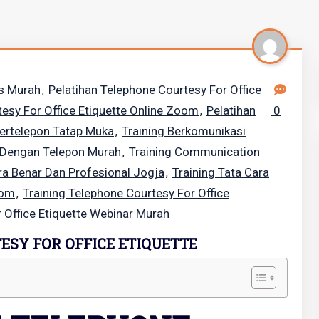
ls Murah
Pelatihan Telephone Courtesy For Office
,
tesy For Office Etiquette Online Zoom
Pelatihan
0
,
Bertelepon Tatap Muka
Training Berkomunikasi
,
 Dengan Telepon Murah
Training Communication
,
ra Benar Dan Profesional Jogja
Training Tata Cara
,
oom
Training Telephone Courtesy For Office
,
 Office Etiquette Webinar Murah
ESY FOR OFFICE ETIQUETTE