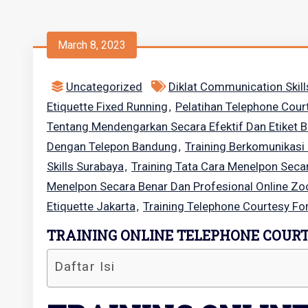
March 8, 2023
Uncategorized
Diklat Communication Skil
Etiquette Fixed Running
Pelatihan Telephone Cour
,
Tentang Mendengarkan Secara Efektif Dan Etiket 
Dengan Telepon Bandung
Training Berkomunikasi
,
Skills Surabaya
Training Tata Cara Menelpon Seca
,
Menelpon Secara Benar Dan Profesional Online Z
Etiquette Jakarta
Training Telephone Courtesy For
,
TRAINING ONLINE TELEPHONE COURT
Daftar Isi