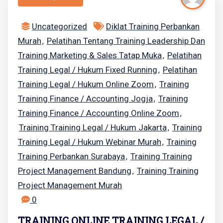
Uncategorized
Diklat Training Perbankan
Murah
Pelatihan Tentang Training Leadership Dan
,
Training Marketing & Sales Tatap Muka
Pelatihan
,
Training Legal / Hukum Fixed Running
Pelatihan
,
Training Legal / Hukum Online Zoom
Training
,
Training Finance / Accounting Jogja
Training
,
Training Finance / Accounting Online Zoom
,
Training Training Legal / Hukum Jakarta
Training
,
Training Legal / Hukum Webinar Murah
Training
,
Training Perbankan Surabaya
Training Training
,
Project Management Bandung
Training Training
,
Project Management Murah
0
TRAINING ONLINE TRAINING LEGAL /