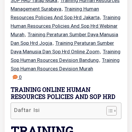
SOP HRD Tatap Muka
Training Human Resources
,
Management Surabaya
Training Human
,
Resources Policies And Sop Hrd Jakarta
Training
,
Human Resources Policies And Sop Hrd Webinar
Murah
Training Peraturan Sumber Daya Manusia
,
Dan Sop Hrd Jogja
Training Peraturan Sumber
,
Daya Manusia Dan Sop Hrd Online Zoom
Training
,
Sop Human Rsources Devision Bandung
Training
,
Sop Human Rsources Devision Murah
0
TRAINING ONLINE HUMAN
RESOURCES POLICIES AND SOP HRD
Daftar Isi
TRAINING