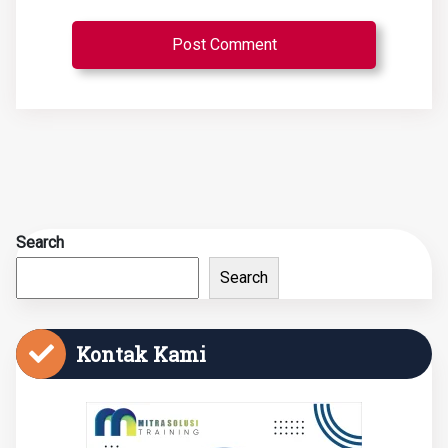
Search
Search
Kontak Kami