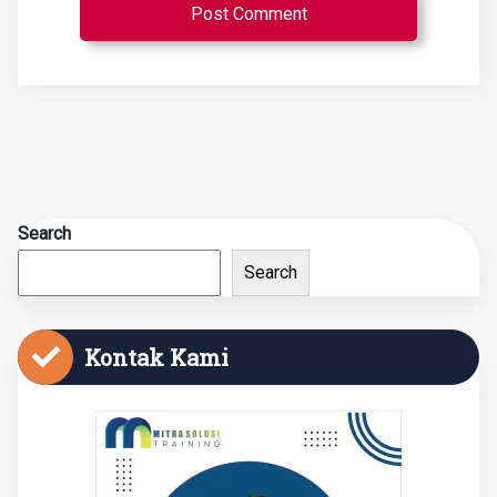
Search
Search
Kontak Kami