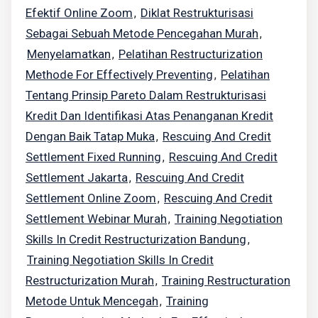
Efektif Online Zoom
Diklat Restrukturisasi
,
Sebagai Sebuah Metode Pencegahan Murah
,
Menyelamatkan
Pelatihan Restructurization
,
Methode For Effectively Preventing
Pelatihan
,
Tentang Prinsip Pareto Dalam Restrukturisasi
Kredit Dan Identifikasi Atas Penanganan Kredit
Dengan Baik Tatap Muka
Rescuing And Credit
,
Settlement Fixed Running
Rescuing And Credit
,
Settlement Jakarta
Rescuing And Credit
,
Settlement Online Zoom
Rescuing And Credit
,
Settlement Webinar Murah
Training Negotiation
,
Skills In Credit Restructurization Bandung
,
Training Negotiation Skills In Credit
Restructurization Murah
Training Restructuration
,
Metode Untuk Mencegah
Training
,