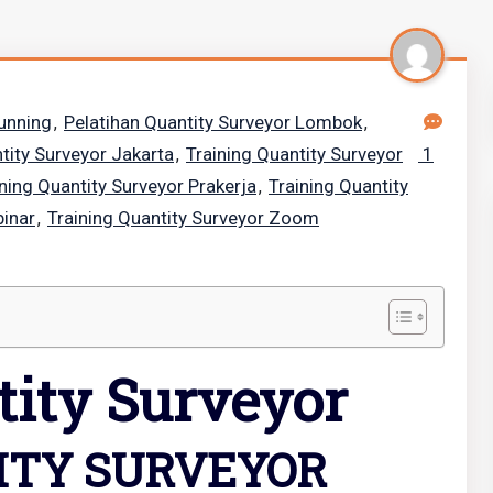
Running
Pelatihan Quantity Surveyor Lombok
,
,
tity Surveyor Jakarta
Training Quantity Surveyor
1
,
ining Quantity Surveyor Prakerja
Training Quantity
,
binar
Training Quantity Surveyor Zoom
,
tity Surveyor
ITY SURVEYOR