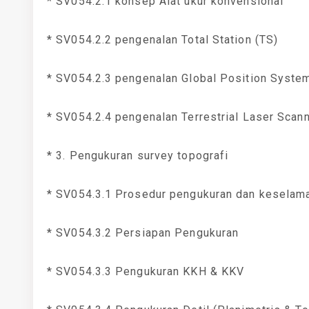
* SV054.2.1 konsep Alat ukur konvensional
* SV054.2.2 pengenalan Total Station (TS)
* SV054.2.3 pengenalan Global Position Syste
* SV054.2.4 pengenalan Terrestrial Laser Scan
* 3. Pengukuran survey topografi
* SV054.3.1 Prosedur pengukuran dan keselama
* SV054.3.2 Persiapan Pengukuran
* SV054.3.3 Pengukuran KKH & KKV