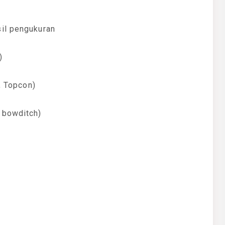
sil pengukuran
)
, Topcon)
 bowditch)