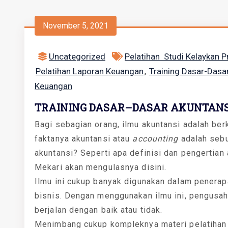
November 5, 2021
Uncategorized
Pelatihan Studi Kelaykan P
Pelatihan Laporan Keuangan
Training Dasar-Dasar
,
Keuangan
TRAINING DASAR–DASAR AKUNTANSI
Bagi sebagian orang, ilmu akuntansi adalah ber
faktanya akuntansi atau
accounting
adalah sebu
akuntansi? Seperti apa definisi dan pengertian
Mekari akan mengulasnya disini.
Ilmu ini cukup banyak digunakan dalam penerapan
bisnis. Dengan menggunakan ilmu ini, pengusah
berjalan dengan baik atau tidak.
Menimbang cukup kompleknya materi pelatiha