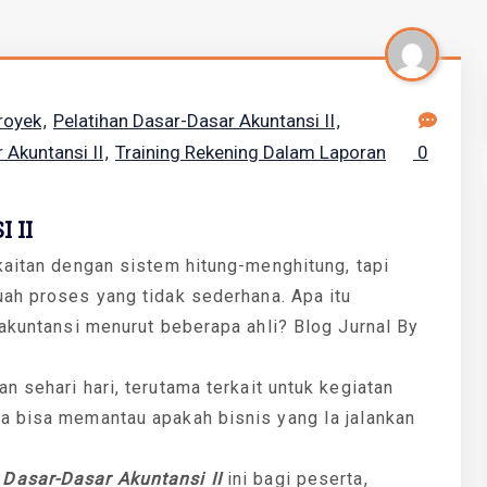
royek
Pelatihan Dasar-Dasar Akuntansi II
,
,
 Akuntansi II
Training Rekening Dalam Laporan
0
,
 II
kaitan dengan sistem hitung-menghitung, tapi
ah proses yang tidak sederhana. Apa itu
 akuntansi menurut beberapa ahli? Blog Jurnal By
 sehari hari, terutama terkait untuk kegiatan
a bisa memantau apakah bisnis yang Ia jalankan
n
Dasar-Dasar Akuntansi II
ini bagi peserta,