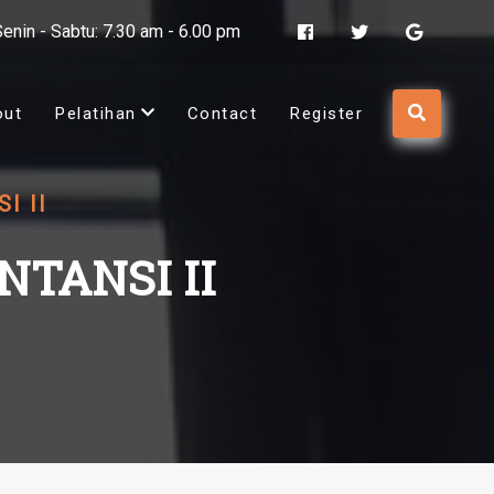
Senin - Sabtu: 7.30 am - 6.00 pm
out
Pelatihan
Contact
Register
I II
TANSI II