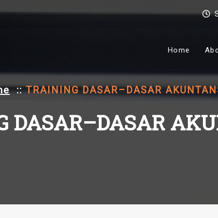
Home
Ab
me
::
TRAINING DASAR–DASAR AKUNTANS
G DASAR–DASAR AKUN